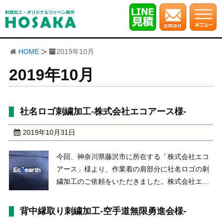
HOME
2019年10月
2019年10月
社名ロゴ刺繍加工-株式会社エコアース様-
2019年10月31日
今回、神奈川県藤沢市に所在する「株式会社エコ
アース」様より、作業着の肩部分に社名ロゴの刺
繍加工のご依頼をいただきました。株式会社エコ
アースhttp://www.nobi-
auc.com/index.htmlhttps://zz106.secure.ne.jp/~zz10
背中縁取り刺繍加工-空手道無限勇進会様-
...