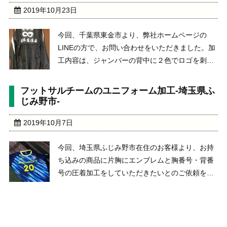
2019年10月23日
今回、千葉県東金市より、弊社ホームページの
LINEの方で、お問い合わせをいただきました。加
工内容は、ジャンバーの背中に２色でロゴを刺繍
加工をしてほしいということでした。初回に単色
でプリントのデザインをいただき、それをもと
フットサルチームのユニフォーム加工-埼玉県ふ
に、２色のデザインを作成し、生地を使用した、
じみ野市-
縁取り刺繍加工を ...
2019年10月7日
今回、埼玉県ふじみ野市在住のお客様より、お持
ち込みの商品に片胸にエンブレムと胸番号・背番
号の圧着加工をしていただきたいとのご依頼をい
ただきました。チーム名は、フットサルチーム
Jun’s 今回お持ち込みいただいた商品が、昇華ユ
ニフォームだったため一般的な加工をした場合 ...