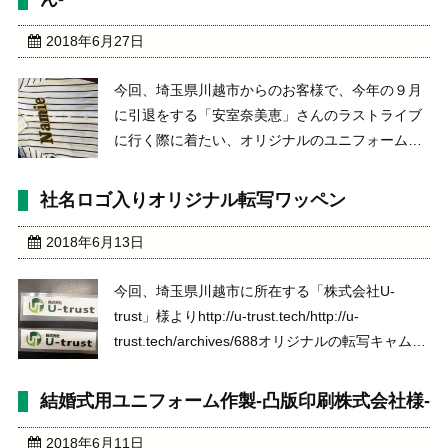
2018年6月27日
今回、埼玉県川越市からのお客様で、今年の９月
に引退をする「安室奈美恵」さんのラストライブ
に行く際に着たい、オリジナルのユニフォームの
作製のご依頼をいただきました
http://www.hmv.co.jp/newsdetail/article/1710021003/
社名ロゴ入りオリジナル転写ワッペン
実際の画像がこちら ...
2018年6月13日
今回、埼玉県川越市に所在する「株式会社U-
trust」様よりhttp://u-trust.tech/http://u-
trust.tech/archives/688オリジナルの転写キャムワ
ッペンのご注文をいただきました。大きさは縦
1.5cm 横8cmの小さなワッペンですが画像をい ...
結婚式用ユニフォーム作製-凸版印刷株式会社様-
2018年6月11日