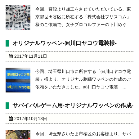
今回、普段より加工をさせていただいている、東
京都世田谷区に所在する「株式会社ブリスコム」
様のご依頼で、女子プロゴルファーの下川めぐみ
プロのいつも加工をさせていただいている、「環
境ステーション」のロゴ刺繍以外にも、新しく
オリジナルワッペン-㈱川口ヤコウ電装様-
「株式会社ライザップ」のロゴマークの取り付け
加工をいたしました ...
2017年11月11日
今回、埼玉県川口市に所在する「㈱川口ヤコウ電
装」様より、オリジナル刺繍ワッペンの作成のご
依頼をいただきました。㈱川口ヤコウ電装
http://kawagutiyakou.car.coocan.jp/ 糸色や生地の
色を2パターンで作成し、お客様にお選びいただ
サバイバルゲーム用-オリジナルワッペンの作成-
き本番加工になりました。 ...
2017年10月13日
今回、埼玉県さいたま市桜区のお客様より、サバ