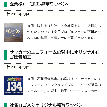
の作成のご依頼をいただきました。最初は、弊社
企業様ロゴ加工-昇華ワッペン-
ホームページのLINEより、お見積りと納期のご相
談をしなが ...
2018年7月4日
今回、以前より弊社にて企業様より、ご依頼をい
ただいております女子プロゴルファーの下川めぐ
みプロの毎週ご出演のテレビ番組テレビ東京さん
の「石田純一 サンデーゴルフ」のミニコーナーに
ご出演しております。弊社としても加工に携わる
サッカーのユニフォームの背中にオリジナルロ
方が、毎週ご出演をしていて毎週拝見しておりま
ゴ圧着加工
す。http: ...
2018年7月2日
今回、石川県輪島市のお客様より、サッカーのユ
ニフォーム（イングランドプレミアリーグ所属の
チェルシー）の背中に歌手でアーティストのオリ
ジナルロゴの加工と文言・番号の加工のご依頼を
いただきました。加工内容は、圧着用の転写キャ
社名ロゴ入りオリジナル転写ワッペン