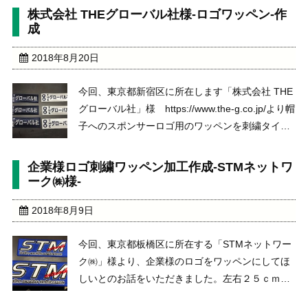
をもとに、弊社でデザイン化をして、サンプルを
株式会社 THEグローバル社様-ロゴワッペン-作
ご覧いただいたうえで、本番加工をいたしまし
成
た。納 ...
2018年8月20日
今回、東京都新宿区に所在します「株式会社 THE
グローバル社」様 https://www.the-g.co.jp/より帽
子へのスポンサーロゴ用のワッペンを刺繍タイプ
と圧着用とで２種類のご注文をいただきました。
実際に経営企画室の方より、直接お電話をいただ
企業様ロゴ刺繍ワッペン加工作成-STMネットワ
き、データのやり取りをしなが ...
ーク㈱様-
2018年8月9日
今回、東京都板橋区に所在する「STMネットワー
ク㈱」様より、企業様のロゴをワッペンにしてほ
しいとのお話をいただきました。左右２５ｃｍと
３０ｃｍの大きな背中サイズの刺繍３Dワッペン