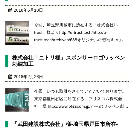
ムワッペンを背中サイズと、番号と文言は、ラバ
ーマークシートに ...
2018年6月13日
今回、埼玉県川越市に所在する「株式会社U-
trust」様よりhttp://u-trust.tech/http://u-
trust.tech/archives/688オリジナルの転写キャムワ
ッペンのご注文をいただきました。大きさは縦
1.5cm 横8cmの小さなワッペンですが画像をい ...
株式会社「ニトリ様」スポンサーロゴワッペン
刺繍加工
2018年2月26日
今回、いつも取引をさせていただいております。
東京都世田谷区に所在する「ブリスコム株式会
社」様 http://www.blisscom.jp/からのワッペン刺繍
加工のご依頼。今回は、女子プロゴルファー永峰
咲希プロ用 https://www.lpga.or.jp/members/in ...
「武田建設株式会社」様-埼玉県戸田市所在-