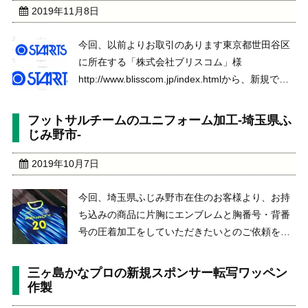
2019年11月8日
今回、以前よりお取引のあります東京都世田谷区
に所在する「株式会社ブリスコム」様
http://www.blisscom.jp/index.htmlから、新規で女
子プロゴルファーの松森杏佳プロの新規のキャデ
ィーバッグへのスポンサーマーク用刺繍ワッペン
フットサルチームのユニフォーム加工-埼玉県ふ
を作成いたしました。松森杏佳プロ ...
じみ野市-
2019年10月7日
今回、埼玉県ふじみ野市在住のお客様より、お持
ち込みの商品に片胸にエンブレムと胸番号・背番
号の圧着加工をしていただきたいとのご依頼をい
ただきました。チーム名は、フットサルチーム
Jun’s 今回お持ち込みいただいた商品が、昇華ユ
三ヶ島かなプロの新規スポンサー転写ワッペン
ニフォームだったため一般的な加工をした場合 ...
作製