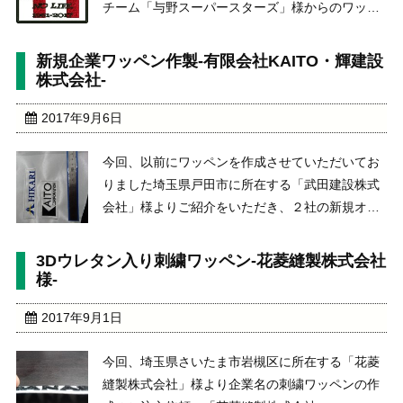
チーム「与野スーパースターズ」様からのワッペ
ンの刺繍加工のご依頼。前回は、ジャンバーの片
胸に刺繍加工でしたがhttps://www.hosaka-
新規企業ワッペン作製-有限会社KAITO・輝建設
mark.com/2139/今回は、オリジナル ...
株式会社-
2017年9月6日
今回、以前にワッペンを作成させていただいてお
りました埼玉県戸田市に所在する「武田建設株式
会社」様よりご紹介をいただき、２社の新規オリ
ジナルワッペンの刺繍作製をしました。埼玉県越
谷市に所在する「有限会社カイト」様
3Dウレタン入り刺繍ワッペン-花菱縫製株式会社
http://www.kaito-cop.com/埼玉県蕨市に所在す ...
様-
2017年9月1日
今回、埼玉県さいたま市岩槻区に所在する「花菱
縫製株式会社」様より企業名の刺繍ワッペンの作