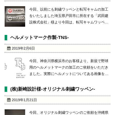
今回、以前にも刺繍ワッペンと転写キャムの加工
をいたしました埼玉県戸田市に所在する「武田建
設株式会社」様より今回は、転写キャムワッペン
の新しいデザインでの作製のご依頼をいただきま
した。武田建設株式会社
ヘルメットマーク作製-TNS-
http://takedakensetsu.net/下記、前回の弊社での
ワッペン ...
2019年2月6日
今回、神奈川県横浜市のお客様より、新規で野球
用のヘルメットマークの加工のご依頼をいただき
ました。実際にヘルメットについてある画像をい
ただき、それをもとにデザイン画像を起こしてサ
ンプル作製をしたのちに本番作製にいたりまし
(株)新崎設計様-オリジナル刺繍ワッペン-
た。加工の内容の仕様は、ケミカル式の生地の上
に２重刺繍加工によ ...
2019年1月21日
今回、オリジナル刺繍ワッペンのご依頼を沖縄県