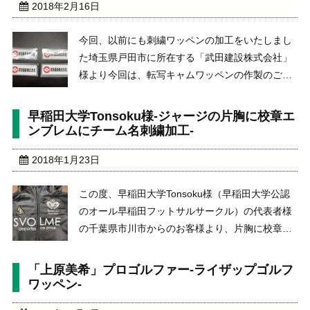
2018年2月16日
今回、以前にも刺繍ワッペンの加工をいたしまし
た埼玉県戸田市に所在する「武田建設株式会社」
様より今回は、転写キャムワッペンの作製のご依
頼をいただきました。武田建設株式会社
http://takedakensetsu.net/下記、前回の弊社での
早稲田大学Tonsoku様-ジャージの片胸に校章エ
ワッペン作製をしたページになります。h ...
ンブレムにチーム名刺繍加工-
2018年1月23日
この度、早稲田大学Tonsoku様（早稲田大学公認
のオール早稲田フットサルサークル）の代表者様
の千葉県市川市からのお客様より、片胸に校章エ
ンブレムの直接刺繍とその下に２段でﾁｰﾑ名の刺繍
加工、背中の裾にﾁｰﾑ名を圧着ラバー加工のご依頼
「上原美希」プロゴルファー-ライザップゴルフ
をいただきました。公式ホームページhttps: ...
ワッペン-