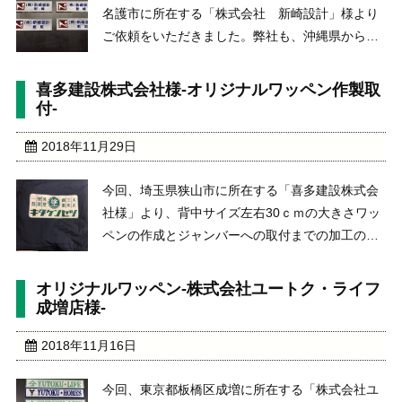
名護市に所在する「株式会社 新崎設計」様より
ご依頼をいただきました。弊社も、沖縄県からの
お客様に驚きを隠せませんでした。加工内容は、
オリジナルのロゴの入った社名・個人名入りのワ
喜多建設株式会社様-オリジナルワッペン作製取
ッペンの作製です。個人名は、２名様分で、片胸
付-
サイズになります ...
2018年11月29日
今回、埼玉県狭山市に所在する「喜多建設株式会
社様」より、背中サイズ左右30ｃｍの大きさワッ
ペンの作成とジャンバーへの取付までの加工のご
依頼をいただきました。ワッペンは、先方様より
いただいた画像より、データを作成し、相談し合
オリジナルワッペン-株式会社ユートク・ライフ
う中でレトロ風のイメージを持たれていましたの
成増店様-
で、アイボリー ...
2018年11月16日
今回、東京都板橋区成増に所在する「株式会社ユ