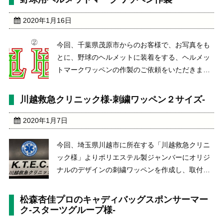
弊社にてデザインデータを作成し、お客様にご確
認をいただいた ...
2020年1月16日
今回、千葉県茂原市からのお客様で、お写真をも
とに、野球のヘルメットに装着をする、ヘルメッ
トマークワッペンの作製のご依頼をいただきまし
た。ヘルメットマークのため、通常の刺繍ワッペ
ンの裏面には、強力な両面テープを装着して、ヘ
川越救急クリニック様-刺繍ワッペン２サイズ-
ルメットの商品に装着をする仕様になります。実
際にイメージよう ...
2020年1月7日
今回、埼玉県川越市に所在する「川越救急クリニ
ック様」よりポリエステル製ジャンバーにオリジ
ナルのデザインの刺繍ワッペンを作成し、取付を
したいと片胸サイズの刺繍ワッペンと背中サイズ
の刺繍ワッペン２種類の作製のご依頼を頂きまし
松森杏佳プロのキャディバッグスポンサーマー
た。川越救急クリニック様https://www.ktec99 ...
ク-スターツグループ様-