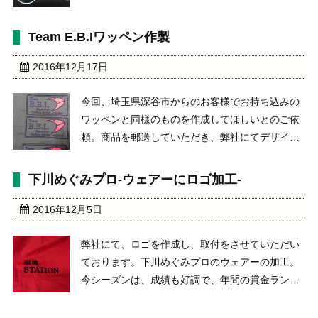
bondhome http://www.bond-home.com/ 一度、
２つのパターンのサンプルをご用意し、どちらか
Team E.B.Iワッペン作製
をお選びいただき本 ...
2016年12月17日
今回、埼玉県深谷市からのお客様でお持ち込みの
ワッペンと同様のものを作成してほしいとのご依
頼。商品を郵送していただき、弊社にてデザイン
から生地の色や糸色を合わせてサンプルを作成
し、一度確認をしていただいてから本番の量産加
下川めぐみプロ-ウェアーにロゴ加工-
工。 お客様にも満足していただき、弊社としても
うれしく思います ...
2016年12月5日
弊社にて、ロゴを作成し、取付をさせていただい
ております。下川めぐみプロのウェアーの加工。
今シーズンは、成績も好調で、年間の賞金ランキ
ングにもランクインしております。弊社としても
応援していて、非常に興奮いたしました。現在も