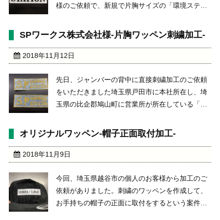
様のご依頼で、新規で片胸サイズの「環境ステー
ション」様のワッペンを作成いたしました。今回
は、普段、ウェアーに直接刺繍加工、もしくはワ
SPワークス株式会社様-片胸ワッペン刺繍加工-
ッペンを作成して取付を行っておりましたが、ワ
ッペンのみでの作 ...
2018年11月12日
先日、ジャンバーの背中に直接刺繍加工のご依頼
をいただきました埼玉県戸田市に本社所在し、埼
玉県の比企郡鳩山町に営業所が所在している「SP
ワークス株式会社」様より、今回は、片胸サイズ
のワッペンのご注文をいただきました。前回の加
オリジナルワッペン-帽子正面取付加工-
工ページhttps://www.hosaka-mark.c ...
2018年11月9日
今回、埼玉県越谷市の個人のお客様から加工のご
依頼がありました。刺繍のワッペンを作成して、
お手持ちの帽子の正面に取付をするという案件に
なります。加工は、生地を使用してワッペンをデ