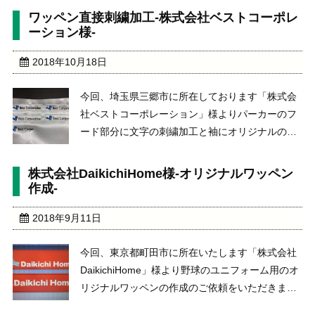
ータから作成を行います。そして、裏地に熱板圧
ワッペン直接刺繍加工-株式会社ベストコーポレ
着取付用のフィルムを装着して、取付ます。そこ
ーション様-
に、手動ミシンに ...
2018年10月18日
今回、埼玉県三郷市に所在しております「株式会
社ベストコーポレーション」様よりパーカーのフ
ード部分に文字の刺繍加工と袖にオリジナルのワ
ッペンを２種類作成から取付までのご依頼をいた
だきました。株式会社ベストコーポレーション
株式会社DaikichiHome様-オリジナルワッペン
https://www.best-corp.ne.jp/まずは ...
作成-
2018年9月11日
今回、東京都町田市に所在いたします「株式会社
DaikichiHome」様より野球のユニフォーム用のオ
リジナルワッペンの作成のご依頼をいただきまし
た。いただいた画像（名刺に記載のロゴマーク）