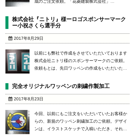
成のご注文依頼。「花菱縫製株式会社」
http://hanabishi-housei.co.jp/ワッペンの仕様は、
ウレタンを糸の間に入れて、立体的に浮き出てい
株式会社『ニトリ』様ーロゴスポンサーマーク
るようにしております。今回は、ワッ ...
ー小祝さくら選手分
2017年8月29日
以前にも弊社で作成をさせていただいております
株式会社ニトリ様のスポンサーマークのご依頼。
依頼もとは、先日ワッペンの作成をいただいた、
東京都世田谷区に所在する「ブリスコム株式会
社」様 http://www.blisscom.jp/からのワッペン刺繍
完全オリジナルワッペンの刺繍作製加工
加工のご依頼。今回は、女子プロゴル ...
2017年8月23日
今回、以前にもご注文をいただいていたお客様か
らの、新規のワッペン刺繍加工のご依頼。デザイ
ンは、イラストスケッチで入稿いただき、それを