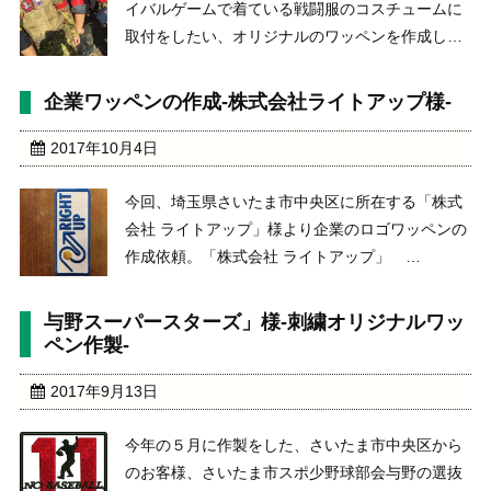
イバルゲームで着ている戦闘服のコスチュームに
取付をしたい、オリジナルのワッペンを作成して
ほしいとのご依頼です。サバイバルゲーム
Wikipedia引用
企業ワッペンの作成-株式会社ライトアップ様-
https://ja.wikipedia.org/wiki/%E3%82%B5%E3 ...
2017年10月4日
今回、埼玉県さいたま市中央区に所在する「株式
会社 ライトアップ」様より企業のロゴワッペンの
作成依頼。「株式会社 ライトアップ」
http://www.right-up.jp/データをいただき、カラー
と大きさを確認しあい、本番の加工になりまし
与野スーパースターズ」様-刺繍オリジナルワッ
た。 裏面を圧着フィルムを装着して、納品 ...
ペン作製-
2017年9月13日
今年の５月に作製をした、さいたま市中央区から
のお客様、さいたま市スポ少野球部会与野の選抜