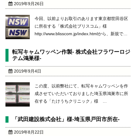
2019年9月26日
今回、以前よりお取引のあります東京都世田谷区
に所在する「株式会社ブリスコム」様
http://www.blisscom.jp/index.htmlから、新規で女
子プロゴルファーの三ヶ島かなプロの新規のスポ
ンサーマーク用転写キャムワッペンを作成いたし
転写キャムワッペン作製- 株式会社フラワーロジ
ました。三ヶ島かなプロhttps ...
テム鴻巣様-
2019年9月4日
この度、以前弊社にて、転写キャムワッペンを作
成させていただいておりました埼玉県鴻巣市に所
在する「たけうちクリニック」様
http://www.takeuchi-cl.jp/pc/より、ご紹介をいただ
き、新しく転写キャムワッペンを作成させていた
「武田建設株式会社」様-埼玉県戸田市所在-
だきました。株式会社フラワーロジテム鴻 ...
2019年8月22日