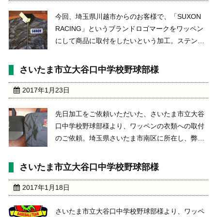
今回、埼玉県川越市からのお客様で、「SUXON
RACING」というブランドロゴマークをワッペン
にして商品に取付をしたいという加工。ステンレ
ス製品、アクセサリー、マフラーを取り扱ってい
る会社様で「株式会社セキハラ」
さいたま市立大谷口中学校野球部様
http://www.suxon.jp/の代表様にプレゼントをした
...
2017年1月23日
先日加工をご依頼いただいた、さいたま市立大谷
口中学校野球部様より、ワッペンの衣類への取付
のご依頼。埼玉県さいたま市南区に所在し、弊社
の近くにある中学校です。革ジャンやジャンバー
やトートバッグへの取付加工。 商品は、お客様の
さいたま市立大谷口中学校野球部様
お持ち込みの商品によるものです。現在、こちら
の刺繍ワッペン ...
2017年1月18日
さいたま市立大谷口中学校野球部様より、ワッペ