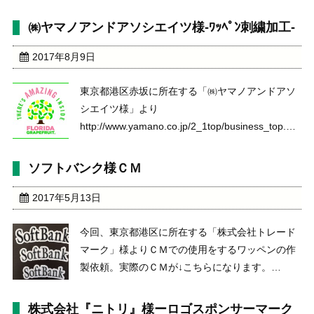
基に、弊社にてデザインの作成から行いました。
何度か、デザインを確認仕合、糸色や大きさの確
㈱ヤマノアンドアソシエイツ様-ﾜｯﾍﾟﾝ刺繍加工-
認も行い、実際のワッペンにいたしました。 お客
様は、長野県在 ...
2017年8月9日
東京都港区赤坂に所在する「㈱ヤマノアンドアソ
シエイツ様」より
http://www.yamano.co.jp/2_1top/business_top.htm
ﾜｯﾍﾟﾝの刺繍加工のご依頼。こちらが最初にいただ
いたデザイン画になります。やりとりを通して、
ソフトバンク様ＣＭ
刺繍ワッペンを完成させていき ...
2017年5月13日
今回、東京都港区に所在する「株式会社トレード
マーク」様よりＣＭでの使用をするワッペンの作
製依頼。実際のＣＭが↓こちらになります。
http://www.softbank.jp/mobile/tvcm_media/cm/detail/
id=hawks_wandaho_30s& ...
株式会社『ニトリ』様ーロゴスポンサーマーク