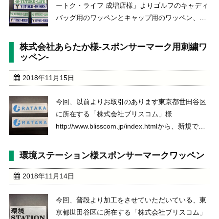
ートク・ライフ 成増店様」よりゴルフのキャディ
バッグ用のワッペンとキャップ用のワッペン、そ
れぞれオリジナルワッペンの作成のご依頼をいた
だきました。株式会社ユートク・ライフ
株式会社あらたか様-スポンサーマーク用刺繍ワ
http://www.yutoku.co.jp/成増店様 ht ...
ッペン-
2018年11月15日
今回、以前よりお取引のあります東京都世田谷区
に所在する「株式会社ブリスコム」様
http://www.blisscom.jp/index.htmlから、新規で企
業様のスポンサーマーク用刺繍ワッペンを作成い
たしました。兵庫県西宮市に本社が所在いたしま
環境ステーション様スポンサーマークワッペン
す。「株式会社あらたか」http ...
2018年11月14日
今回、普段より加工をさせていただいている、東
京都世田谷区に所在する「株式会社ブリスコム」