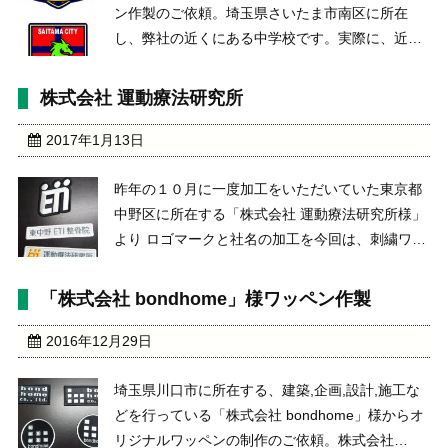
ン作製のご依頼。埼玉県さいたま市南区に所在
し、弊社の近くにある中学校です。実際に、近隣
の取引先の小売店より、野球部以外にもバレーボ
ール部やサッカー部などの商品の加工もしており
株式会社 運動療法研究所
ます。今回、野球部の先生直々により、ご注文を
いただき、デザイン ...
2017年1月13日
昨年の１０月に一度加工をいただいていた東京都
中野区に所在する「株式会社 運動療法研究所様」
より ロゴマークと社名の加工を今回は、刺繍ワッ
ペンで、商品をいただき、マークの加工をいたし
ました。 前回までのデザインに新たなデザインも
「株式会社 bondhome」様ワッペン作製
追加し、ウォーマー商品への取り付け加工までを
完工。前回 ...
2016年12月29日
埼玉県川口市に所在する、建築,企画,設計,施工な
どを行っている「株式会社 bondhome」様からオ
リジナルワッペンの制作のご依頼。株式会社