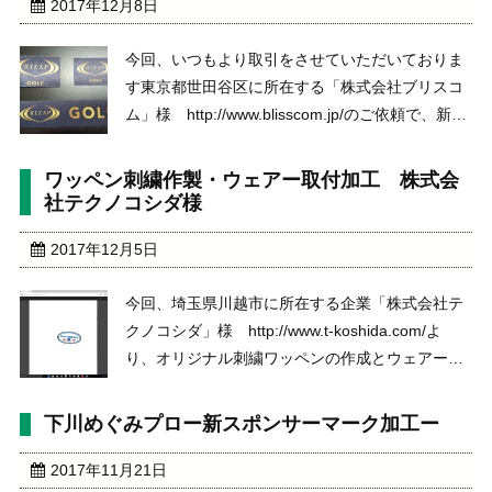
2017年12月8日
今回、いつもより取引をさせていただいておりま
す東京都世田谷区に所在する「株式会社ブリスコ
ム」様 http://www.blisscom.jp/のご依頼で、新し
く「株式会社ライザップ」の運営する「ライザッ
プゴルフ」https://www.rizap-golf.jp/のロゴマーク
ワッペン刺繍作製・ウェアー取付加工 株式会
の昇 ...
社テクノコシダ様
2017年12月5日
今回、埼玉県川越市に所在する企業「株式会社テ
クノコシダ」様 http://www.t-koshida.com/よ
り、オリジナル刺繍ワッペンの作成とウェアーへ
の取付加工のご依頼。ウェアーは、お客様お持ち
込のウェアーに左袖部分にワッペンを取付加工ワ
下川めぐみプロー新スポンサーマーク加工ー
ッペンは、デザインをいただき、弊社に ...
2017年11月21日