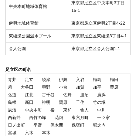
東京都足立区中央本町3丁目
中央本町地域体育館
15-1
伊興地域体育館
東京都足立区伊興2丁目4-22
東綾瀬公園温水プール
東京都足立区東綾瀬3丁目4-1
舎人公園
東京都足立区舎人公園1-1
足立区の町名
青井
足立
綾瀬
伊興
入谷
梅島
梅田
扇
大谷田
興野
小台
加賀
加平
栗原
弘道
江北
古千谷
佐野
皿沼
鹿浜
島根
新田
神明
関原
千住
竹の塚
辰沼
中央本町
椿
東和
舎人
中川
西新井
西竹の塚
花畑
東六月町
一ツ家
日ノ出町
平野
保木間
保塚町
堀之内
宮城
六木
本木