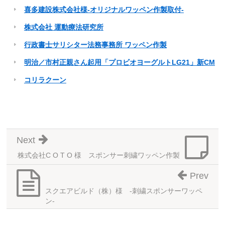
喜多建設株式会社様-オリジナルワッペン作製取付-
株式会社 運動療法研究所
行政書士サリシター法務事務所 ワッペン作製
明治／市村正親さん起用「プロビオヨーグルトLG21」新CM
コリラクーン
Next
株式会社C O T O 様 スポンサー刺繍ワッペン作製
Prev
スクエアビルド（株）様 -刺繍スポンサーワッペ
ン-