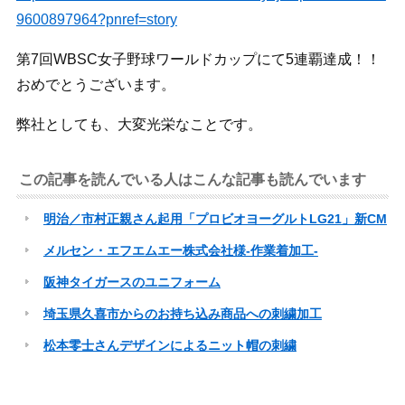
9600897964?pnref=story
第7回WBSC女子野球ワールドカップにて5連覇達成！！
おめでとうございます。
弊社としても、大変光栄なことです。
この記事を読んでいる人はこんな記事も読んでいます
明治／市村正親さん起用「プロビオヨーグルトLG21」新CM
メルセン・エフエムエー株式会社様-作業着加工-
阪神タイガースのユニフォーム
埼玉県久喜市からのお持ち込み商品への刺繍加工
松本零士さんデザインによるニット帽の刺繍