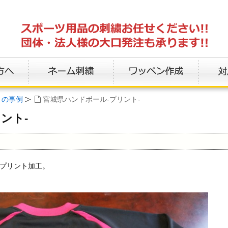
トの事例
宮城県ハンドボール-プリント-
ント-
のプリント加工。
。