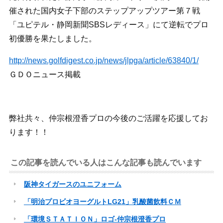
催された国内女子下部のステップアップツアー第７戦
「ユピテル・静岡新聞SBSレディース」にて逆転でプロ
初優勝を果たしました。
http://news.golfdigest.co.jp/news/jlpga/article/63840/1/
ＧＤＯニュース掲載
弊社共々、仲宗根澄香プロの今後のご活躍を応援してお
ります！！
この記事を読んでいる人はこんな記事も読んでいます
阪神タイガースのユニフォーム
「明治プロビオヨーグルトLG21」乳酸菌飲料ＣＭ
「環境ＳＴＡＴＩＯＮ」ロゴ-仲宗根澄香プロ